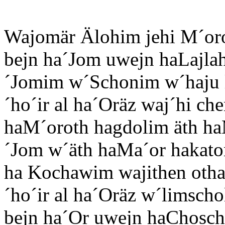
Wajomär Älohim jehi M´or
bejn ha´Jom uwejn haLajla
´Jomim w´Schonim w´haju 
´ho´ir al ha´Oräz waj´hi ch
haM´oroth hagdolim äth ha
´Jom w´äth haMa´or hakato
ha Kochawim wajithen oth
´ho´ir al ha´Oräz w´limsch
bejn ha´Or uwejn haChoschä